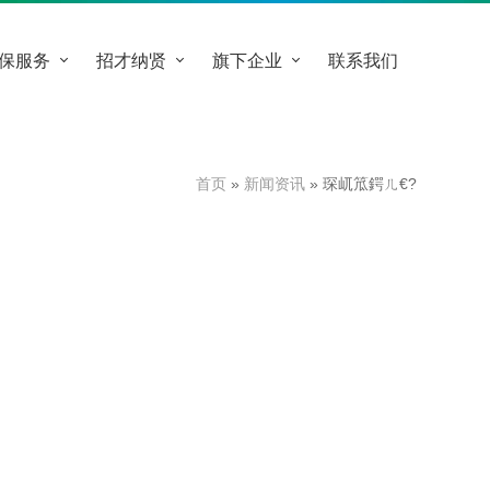
保服务
招才纳贤
旗下企业
联系我们
首页
»
新闻资讯
» 琛屼笟鍔ㄦ€?