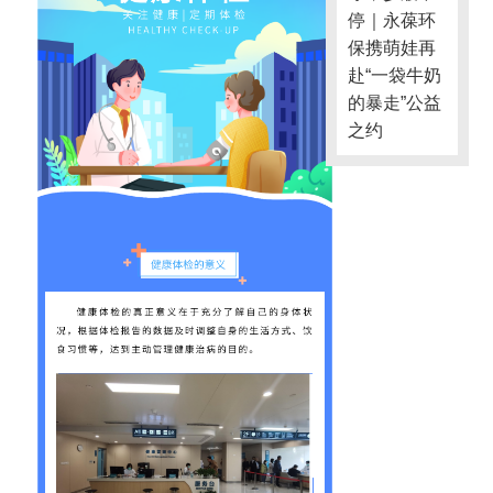
停｜永葆环
保携萌娃再
赴“一袋牛奶
的暴走”公益
之约